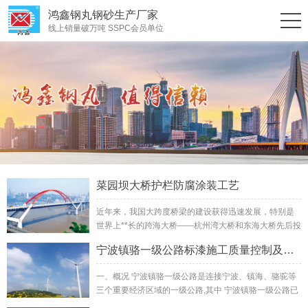
鸿鑫钢丸钢砂生产厂家
线上销量破万吨 SSPC会员单位
菜园坝大桥护栏防腐涂装工艺
近年来，我国大跨度桥梁的建设获得迅速发展，特别是
世界上**长的跨海大桥——杭州湾大桥和东海大桥先后投
资兴建，标志着我国大型钢铁桥梁的制造技术已跻身于
宁波镇骆一级公路标漆施工质量控制及跟踪调查
世界先进水平...
一、概况 宁波镇骆一级公路是连接宁波、镇海、骆驼等
三个重要经济区域的一级公路,其中 宁波镇骆一级公路已
于1995年11月底开通并投入使用。镇骆...