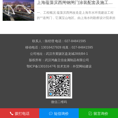
上海蕴藻滨西闸钢闸门涂装配套及施工工艺
一、工程概况 蕴藻滨西闸改造是上海市水环境建设工程
的**道闸门，它属宝山地区。由上海水利勘察设计院承担
改造设计，上海船厂六里分厂承担钢结构制作，其...
联系人：陈经理 电话：027-84841595
移动电话：13016427928 传真：027-84841595
公司地址：武汉市黄陂区盘龙城28街B4-1
版权所有：武汉鸿鑫立信金属制品有限公司
鄂ICP备13010147号
技术支持：
外贸网站建设
微信二维码
拨打电话
短信询价
留言询价