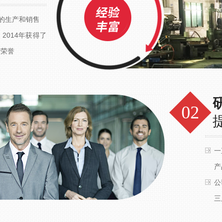
的生产和销售
2014年获得了
的荣誉
一
产
公
三