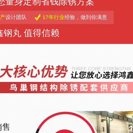
为您量身定制省钱除锈方案
产
设计团队
17年行业
经验，做到你满意
鑫钢丸 值得信赖
销售