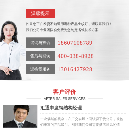
温馨提示
如果您正在发货不知道用哪种产品比较好，请联系我们！
我们公司专业团队会免费为您制定省钱技术方案
18607108789
咨询与投诉
400-038-8928
售后与回访
13016427928
退换货服务
客户评价
AFTER SALES SERVICES
汇通申发钢结构经理
一次偶然的机会，在广交会展上面认识了贵公司，被他
们丰富的产品吸引。刚好我们公司需要酒店通风的情