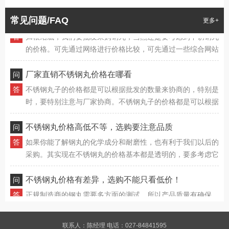
的耐磨性如何，它的密度较高，自然也有利于长期使用。鸿鑫
钢丸能为我们提供耐磨、质量有确保的不锈钢丸，其质量有确
网络批发采购不锈钢丸价格要多少钱
常见问题/FAQ
更多+
保，性价比更高，同样能确保钢丸的重复使用不受影响，这样
归根结底，我们要批发采购钢丸，当然还是要考虑到不锈钢丸
也能延长其使用寿命。
的价格。可先通过网络进行价格比较，可先通过一些综合网站
进行不锈钢丸价格确认，同规格、同质量的钢丸市场价格差异
也不大，只要做好基础对比，就能了解到不同钢丸的具体价
厂家直销不锈钢丸价格在哪看
格。
不锈钢丸子的价格都是可以根据批发的数量来协商的，特别是
时，要特别注意与厂家协商。不锈钢丸子的价格都是可以根据
批发的数量来协商的，特别是时，要特别注意与厂家协商。不
锈钢丸子的价格都是可以根据批发的数量来协商的，特别是
不锈钢丸价格高低不等，选购要注意品质
时，要特别注意与厂家协商。
如果你能了解钢丸的化学成分和耐磨性，也有利于我们以后的
采购。其实现在不锈钢丸的价格基本都是透明的，要多考虑它
的具体质量，再比较价格。其实现在不锈钢丸的价格基本都是
透明的，要多考虑它的具体质量，再比较价格。
不锈钢丸价格有差异，选购不能只看低价！
正规制造商的钢丸需要多方面的测试，所以产品质量有确保，
我们的后续使用可以更有确保。并且只要是确定好钢砂的质
量，然后再去衡量价格，这样选购到性价比高，质量有确保的
钢丸子就更方便了，也有利于后续的应用。特定的折扣情况我
哪个不锈钢丸厂家可以提供网络批发服务
联系人：陈经理 电话：027-84841595