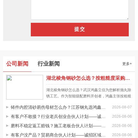
怎样挑选优质的不锈钢丸厂家合作
尽管许多厂家都能生产加工钢丸，但其质量究竟如何，生产能
力是否有确保，还是要看不锈钢丸厂家的资质状况。可先通过
网络确定哪一家厂家是正规的，与一家有资质、有生产能力的
厂家合作，以确保我们的权益。由于后续可能还是要批量购买
不锈钢丸批发价格直接受产品质量影响
不同的钢丸，其质量如何，不锈钢丸生产厂家能否提供长期供
即使我们购买同类型的钢丸，由于我们选择合作的不锈钢丸批
公司新闻
行业新闻
更多+
应商我是不容忽视的。
发商不同，其供应能力不同，所提供的钢丸质量也有一定的差
异，同样会影响产品的报价。批发价还是受产品质量方面的影
湖北棱角钢砂怎么选？按粗糙度采购抛丸磨料才靠谱，一文讲清
响，如果批发价质量较好，又是正规厂家生产的产品，那么其
网络进行不锈钢丸批发要注意什么
成本价格基本都是比较透明的，所以不可能出现超低价出售的
湖北棱角钢砂怎么选？武汉鸿鑫立信为您解析抛丸除
通过互联网批发不锈钢丸有更多的选择，许多制造商也通过互
锈工艺。作为智能级配磨料开创者，鸿鑫主张按粗糙
情况。
联网批发，所以直接通过鸿鑫钢丸官方网站购买也非常简单。
度采购，提供低粉尘环保型磨料，助力武汉表面处理
在不锈钢丸批发完成后，我们不必担心其它方面的问题，当然
铸件内腔清砂易伤母材怎么办？江苏钢丸选鸿鑫智能级配精准控粗糙度
2026-08-07
降本增效，全国28个仓储基地72小时送达。
还是要特别注意到到货清点，货物数量要有确保，同样的质量
不锈钢丸批发需要注意产品密度
有客户不敢接？行业老兵创业合伙人计划——诚招创业合伙人
2026-08-06
抽查也不能有问题。
同样都是批发不锈钢丸，所以一定要考虑性价比。密度影响耐
磨料不稳定返工赔钱？施工老板合伙人计划——诚招工程合伙人
2026-08-06
磨性。尽管钢丸本身就是磨料，但我们当然还是要特别注意它
有客户没产品？贸易商合伙人计划——诚招区域代理
2026-08-06