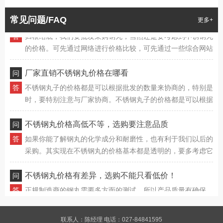
的耐磨性如何，它的密度较高，自然也有利于长期使用。鸿鑫
钢丸能为我们提供耐磨、质量有确保的不锈钢丸，其质量有确
网络批发采购不锈钢丸价格要多少钱
常见问题/FAQ
更多+
保，性价比更高，同样能确保钢丸的重复使用不受影响，这样
归根结底，我们要批发采购钢丸，当然还是要考虑到不锈钢丸
也能延长其使用寿命。
的价格。可先通过网络进行价格比较，可先通过一些综合网站
进行不锈钢丸价格确认，同规格、同质量的钢丸市场价格差异
也不大，只要做好基础对比，就能了解到不同钢丸的具体价
厂家直销不锈钢丸价格在哪看
格。
不锈钢丸子的价格都是可以根据批发的数量来协商的，特别是
时，要特别注意与厂家协商。不锈钢丸子的价格都是可以根据
批发的数量来协商的，特别是时，要特别注意与厂家协商。不
锈钢丸子的价格都是可以根据批发的数量来协商的，特别是
不锈钢丸价格高低不等，选购要注意品质
时，要特别注意与厂家协商。
如果你能了解钢丸的化学成分和耐磨性，也有利于我们以后的
采购。其实现在不锈钢丸的价格基本都是透明的，要多考虑它
的具体质量，再比较价格。其实现在不锈钢丸的价格基本都是
透明的，要多考虑它的具体质量，再比较价格。
不锈钢丸价格有差异，选购不能只看低价！
正规制造商的钢丸需要多方面的测试，所以产品质量有确保，
我们的后续使用可以更有确保。并且只要是确定好钢砂的质
量，然后再去衡量价格，这样选购到性价比高，质量有确保的
钢丸子就更方便了，也有利于后续的应用。特定的折扣情况我
哪个不锈钢丸厂家可以提供网络批发服务
联系人：陈经理 电话：027-84841595