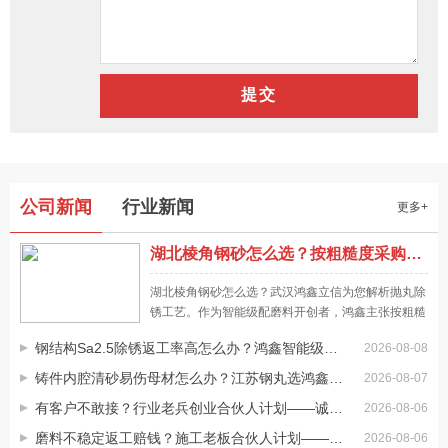
怎样挑选优质的不锈钢丸厂家合作
尽管许多厂家都能生产加工钢丸，但其质量究竟如何，生产能
力是否有确保，还是要看不锈钢丸厂家的资质状况。可先通过
网络确定哪一家厂家是正规的，与一家有资质、有生产能力的
厂家合作，以确保我们的权益。由于后续可能还是要批量购买
不锈钢丸批发价格直接受产品质量影响
不同的钢丸，其质量如何，不锈钢丸生产厂家能否提供长期供
即使我们购买同类型的钢丸，由于我们选择合作的不锈钢丸批
公司新闻
行业新闻
更多+
应商我是不容忽视的。
发商不同，其供应能力不同，所提供的钢丸质量也有一定的差
异，同样会影响产品的报价。批发价还是受产品质量方面的影
湖北棱角钢砂怎么选？按粗糙度采购抛丸磨料才靠谱，一文讲清
响，如果批发价质量较好，又是正规厂家生产的产品，那么其
网络进行不锈钢丸批发要注意什么
成本价格基本都是比较透明的，所以不可能出现超低价出售的
湖北棱角钢砂怎么选？武汉鸿鑫立信为您解析抛丸除
通过互联网批发不锈钢丸有更多的选择，许多制造商也通过互
锈工艺。作为智能级配磨料开创者，鸿鑫主张按粗糙
情况。
联网批发，所以直接通过鸿鑫钢丸官方网站购买也非常简单。
度采购，提供低粉尘环保型磨料，助力武汉表面处理
钢结构Sa2.5除锈返工率高怎么办？鸿鑫智能级配磨料精准控粗糙度
在不锈钢丸批发完成后，我们不必担心其它方面的问题，当然
2026-08-08
降本增效，全国28个仓储基地72小时送达。
还是要特别注意到到货清点，货物数量要有确保，同样的质量
不锈钢丸批发需要注意产品密度
铸件内腔清砂易伤母材怎么办？江苏钢丸选鸿鑫智能级配精准控粗糙度
2026-08-07
抽查也不能有问题。
同样都是批发不锈钢丸，所以一定要考虑性价比。密度影响耐
有客户不敢接？行业老兵创业合伙人计划——诚招创业合伙人
2026-08-06
磨性。尽管钢丸本身就是磨料，但我们当然还是要特别注意它
磨料不稳定返工赔钱？施工老板合伙人计划——诚招工程合伙人
2026-08-06