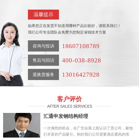
温馨提示
如果您正在发货不知道用哪种产品比较好，请联系我们！
我们公司专业团队会免费为您制定省钱技术方案
18607108789
咨询与投诉
400-038-8928
售后与回访
13016427928
退换货服务
客户评价
AFTER SALES SERVICES
汇通申发钢结构经理
一次偶然的机会，在广交会展上面认识了贵公司，被他
们丰富的产品吸引。刚好我们公司需要酒店通风的情