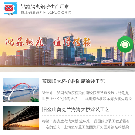
鸿鑫钢丸钢砂生产厂家
线上销量破万吨 SSPC会员单位
菜园坝大桥护栏防腐涂装工艺
近年来，我国大跨度桥梁的建设获得迅速发展，特别是
世界上**长的跨海大桥——杭州湾大桥和东海大桥先后投
资兴建，标志着我国大型钢铁桥梁的制造技术已跻身于
旧金山奥克兰海湾大桥涂装工艺
世界先进水平...
标签：奥克兰海湾大桥 近年来，我国的涂装工程质量有
一定的提高。上海振华重工集团为开拓国外钢结构桥梁
的业务渠道，在成功完成东海大桥、韩国三川大桥两座...