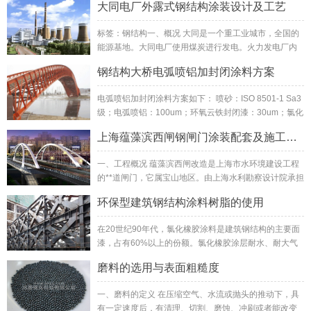
大同电厂外露式钢结构涂装设计及工艺
标签：钢结构一、概况 大同是一个重工业城市，全国的
能源基地。大同电厂使用煤炭进行发电。火力发电厂内
钢结构包括厂房、锅炉壳、汽轮机壳、污水处理厂、卸...
钢结构大桥电弧喷铝加封闭涂料方案
电弧喷铝加封闭涂料方案如下： 喷砂：ISO 8501-1 Sa3
级；电弧喷铝：100um；环氧云铁封闭漆：30um；氯化
橡胶面漆：80...
上海蕴藻滨西闸钢闸门涂装配套及施工工艺
一、工程概况 蕴藻滨西闸改造是上海市水环境建设工程
的**道闸门，它属宝山地区。由上海水利勘察设计院承担
改造设计，上海船厂六里分厂承担钢结构制作，其...
环保型建筑钢结构涂料树脂的使用
在20世纪90年代，氯化橡胶涂料是建筑钢结构的主要面
漆，占有60%以上的份额。氯化橡胶涂层耐水、耐大气
老化，防腐蚀性能较好，而且单组分施工、综合...
磨料的选用与表面粗糙度
一、磨料的定义 在压缩空气、水流或抛头的推动下，具
有一定速度后，有清理、切割、磨蚀、冲刷或者能改变