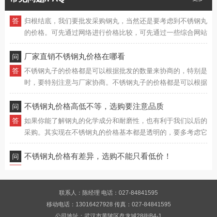
保，性价比更高，同样能确保钢丸的重复使用不受影响，这样
归根结底，我们要批发采购钢丸，当然还是要考虑到不锈钢丸
也能延长其使用寿命。
的价格。可先通过网络进行价格比较，可先通过一些综合网站
进行不锈钢丸价格确认，同规格、同质量的钢丸市场价格差异
也不大，只要做好基础对比，就能了解到不同钢丸的具体价
厂家直销不锈钢丸价格在哪看
格。
不锈钢丸子的价格都是可以根据批发的数量来协商的，特别是
时，要特别注意与厂家协商。不锈钢丸子的价格都是可以根据
批发的数量来协商的，特别是时，要特别注意与厂家协商。不
锈钢丸子的价格都是可以根据批发的数量来协商的，特别是
不锈钢丸价格高低不等，选购要注意品质
时，要特别注意与厂家协商。
如果你能了解钢丸的化学成分和耐磨性，也有利于我们以后的
采购。其实现在不锈钢丸的价格基本都是透明的，要多考虑它
的具体质量，再比较价格。其实现在不锈钢丸的价格基本都是
透明的，要多考虑它的具体质量，再比较价格。
不锈钢丸价格有差异，选购不能只看低价！
正规制造商的钢丸需要多方面的测试，所以产品质量有确保，
我们的后续使用可以更有确保。并且只要是确定好钢砂的质
量，然后再去衡量价格，这样选购到性价比高，质量有确保的
联系人：陈经理 电话：027-84841595
钢丸子就更方便了，也有利于后续的应用。特定的折扣情况我
哪个不锈钢丸厂家可以提供网络批发服务
移动电话：13016427928 传真：027-84841595
们具体的折扣情况，这样选择合适的钢丸也要更容易，选择性
我们选择与不锈钢丸厂家合作，其实是为了批发购买更合适的
公司地址：武汉市黄陂区盘龙城28街B4-1