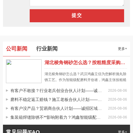
怎样挑选优质的不锈钢丸厂家合作
尽管许多厂家都能生产加工钢丸，但其质量究竟如何，生产能
力是否有确保，还是要看不锈钢丸厂家的资质状况。可先通过
网络确定哪一家厂家是正规的，与一家有资质、有生产能力的
厂家合作，以确保我们的权益。由于后续可能还是要批量购买
不锈钢丸批发价格直接受产品质量影响
不同的钢丸，其质量如何，不锈钢丸生产厂家能否提供长期供
公司新闻
行业新闻
更多+
即使我们购买同类型的钢丸，由于我们选择合作的不锈钢丸批
应商我是不容忽视的。
发商不同，其供应能力不同，所提供的钢丸质量也有一定的差
湖北棱角钢砂怎么选？按粗糙度采购抛丸磨料才靠谱，一文讲清
异，同样会影响产品的报价。批发价还是受产品质量方面的影
响，如果批发价质量较好，又是正规厂家生产的产品，那么其
网络进行不锈钢丸批发要注意什么
湖北棱角钢砂怎么选？武汉鸿鑫立信为您解析抛丸除
成本价格基本都是比较透明的，所以不可能出现超低价出售的
通过互联网批发不锈钢丸有更多的选择，许多制造商也通过互
锈工艺。作为智能级配磨料开创者，鸿鑫主张按粗糙
情况。
度采购，提供低粉尘环保型磨料，助力武汉表面处理
联网批发，所以直接通过鸿鑫钢丸官方网站购买也非常简单。
有客户不敢接？行业老兵创业合伙人计划——诚招创业合伙人
2026-08-06
降本增效，全国28个仓储基地72小时送达。
在不锈钢丸批发完成后，我们不必担心其它方面的问题，当然
磨料不稳定返工赔钱？施工老板合伙人计划——诚招工程合伙人
2026-08-06
还是要特别注意到到货清点，货物数量要有确保，同样的质量
不锈钢丸批发需要注意产品密度
有客户没产品？贸易商合伙人计划——诚招区域代理
抽查也不能有问题。
2026-08-06
同样都是批发不锈钢丸，所以一定要考虑性价比。密度影响耐
集装箱焊缝除锈不**影响附着力？鸿鑫智能级配钢丸精准控粗糙度
磨性。尽管钢丸本身就是磨料，但我们当然还是要特别注意它
2026-08-06
的耐磨性如何，它的密度较高，自然也有利于长期使用。鸿鑫
常见问题/FAQ
钢丸能为我们提供耐磨、质量有确保的不锈钢丸，其质量有确
网络批发采购不锈钢丸价格要多少钱
更多+