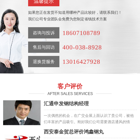
温馨提示
如果您正在发货不知道用哪种产品比较好，请联系我们！
我们公司专业团队会免费为您制定省钱技术方案
18607108789
咨询与投诉
400-038-8928
售后与回访
13016427928
退换货服务
客户评价
AFTER SALES SERVICES
汇通申发钢结构经理
一次偶然的机会，在广交会展上面认识了贵公司，被他
们丰富的产品吸引。刚好我们公司需要酒店通风的情
况，就抱着试试的心态先试了小样，然后订购了一批;之
西安泰金贺总评价鸿鑫钢丸
后做出来的成品