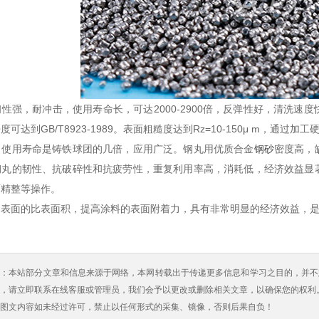
，耐冲击，使用寿命长，可达2000-2900倍，反弹性好，清洗速
达到GB/T8923-1989。表面粗糙度达到Rz=10-150μ m，通过加工
用寿命是铸铁球团的几倍，应用广泛。钢丸用优质合金
钢砂
密度高，
钢丸的韧性、抗破碎性和抗疲劳性，重复利用率高，消耗低，经济效益显
面精整等操作。
的比表面积，提高涂料的表面附着力，具有非常明显的经济效益，是目前
明：本站部分文章和信息来源于网络，本网转载出于传递更多信息和学习之目的，并不
，请立即联系在线客服或管理员，我们会予以更改或删除相关文章，以确保您的权利
图文内容如未经过许可，禁止以任何形式的采集、镜像，否则后果自负！