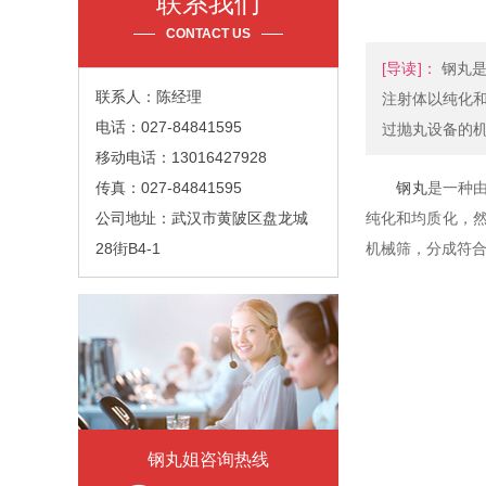
联系我们
CONTACT US
[导读]：
钢丸是
联系人：陈经理
注射体以纯化
电话：027-84841595
过抛丸设备的机
移动电话：13016427928
传真：027-84841595
钢丸
是一种
公司地址：武汉市黄陂区盘龙城
纯化和均质化，
28街B4-1
机械筛，分成符合
钢丸姐咨询热线