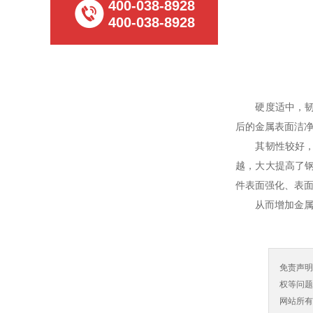
400-038-8928
400-038-8928
硬度适中，韧性强
后的金属表面洁净度可
其韧性较好，使
越，大大提高了
件表面强化、表
从而增加金属表面
免责声
权等问题
网站所有