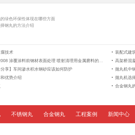
丸的绿色环保性体现在哪些方面
选择钢丸的方法介绍
防腐技术
装配式建
-2008 涂覆涂料前钢材表面处理 喷射清理用金属磨料的技术要求 低碳铸钢丸
高架桥混
术分享】车间渗水积水钢砂应该如何防护
抛丸机中
用和优势介绍
抛丸机选
点
合金钢丸
丸
不锈钢丸
合金钢丸
工程案例
新闻中心