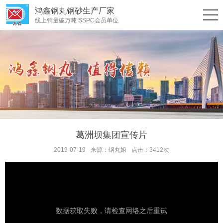
鸿鑫钢丸钢砂生产厂家
线上销量破万吨 SSPC会员单位
葛洲坝集团宣传片
2019-07-19
来源：钢丸姐
点击：3412次