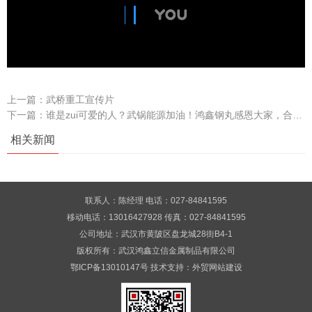
上一篇：
武桥重工宣传片
下一篇：
谁是zui可爱的人？武锅能源加油！鸿鑫钢丸感恩大家，合作中成本直达
相关新闻
联系人：陈经理 电话：027-84841595
移动电话：13016427928 传真：027-84841595
公司地址：武汉市黄陂区盘龙城28街B4-1
版权所有：武汉鸿鑫立信金属制品有限公司
鄂ICP备13010147号
技术支持：
外贸网站建设