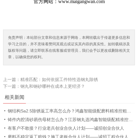
官方网站：www.maigangwan.com
免责声明：本站部分文章和信息来源于网络，本网转载出于传递更多信息和
学习之目的，并不意味着赞同其观点或证实其内容的真实性。如转载稿涉及
版权等问题，请立即联系在线客服或管理员，我们会予以更改或删除相关文
章，以确保您的权利。
上一篇：
精准匹配：如何依据工件特性选钢丸除锈
下一篇：
钢丸和钢砂哪种在成本上更经济？
相关新闻
钢结构Sa2.5除锈返工率高怎么办？鸿鑫智能级配磨料精准控粗糙度
铸件内腔清砂易伤母材怎么办？江苏钢丸选鸿鑫智能级配精准控粗糙度
有客户不敢接？行业老兵创业合伙人计划——诚招创业合伙人
磨料不稳定返工赔钱？施工老板合伙人计划——诚招工程合伙人