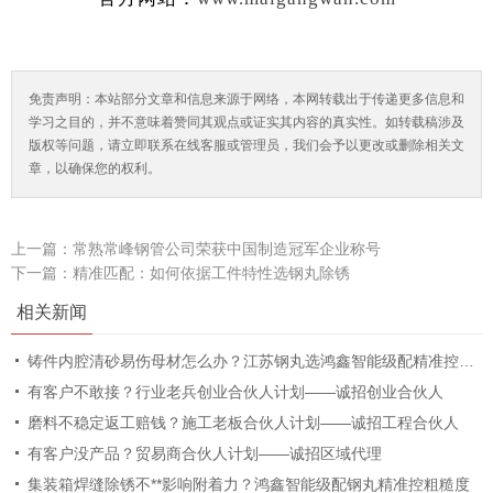
免责声明：本站部分文章和信息来源于网络，本网转载出于传递更多信息和
学习之目的，并不意味着赞同其观点或证实其内容的真实性。如转载稿涉及
版权等问题，请立即联系在线客服或管理员，我们会予以更改或删除相关文
章，以确保您的权利。
上一篇：
常熟常峰钢管公司荣获中国制造冠军企业称号
下一篇：
精准匹配：如何依据工件特性选钢丸除锈
相关新闻
铸件内腔清砂易伤母材怎么办？江苏钢丸选鸿鑫智能级配精准控粗糙度
有客户不敢接？行业老兵创业合伙人计划——诚招创业合伙人
磨料不稳定返工赔钱？施工老板合伙人计划——诚招工程合伙人
有客户没产品？贸易商合伙人计划——诚招区域代理
集装箱焊缝除锈不**影响附着力？鸿鑫智能级配钢丸精准控粗糙度